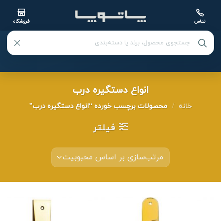
تماس
فروشگاه
Ski
انواع دستگیره درب
t
conten
خانه
/
محصولات برچسب خورده “انواع دستگیره درب”
فیلتر