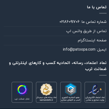
تماس با ما
شماره تماس ما: 02186091706
تماس از طريق واتس اپ
صفحه اینستاگرام
ایمیل: info@patoopa.com
نماد اعتماد، رسانه، اتحادیه کسب و کارهای اینترنتی و
ضمانت ترب
خودت انجام بده
فقط آموزش‌ها و راهنماهای DIY
چطوری می‌تونم کمکت کنم؟
پیام‌رسان دلخواهت رو انتخاب کن
آموزش نصب پارکت لمینت روی سرامیک، سنگ و موزاییک
مشاهده آموزش DIY