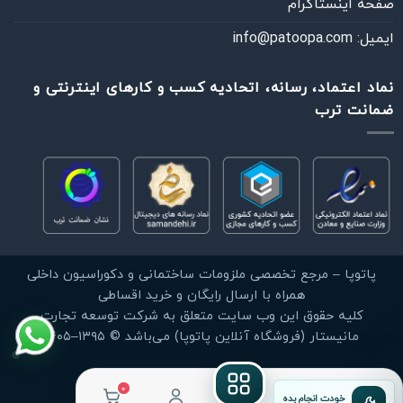
صفحه اینستاگرام
ایمیل: info@patoopa.com
نماد اعتماد، رسانه، اتحادیه کسب و کارهای اینترنتی و
ضمانت ترب
خودت انجام بده
فقط آموزش‌ها و راهنماهای DIY
چطوری می‌تونم کمکت کنم؟
پیام‌رسان دلخواهت رو انتخاب کن
آموزش نصب پارکت لمینت روی سرامیک، سنگ و موزاییک
مشاهده آموزش DIY
واتساپ
بله
پاتوپا – مرجع تخصصی ملزومات ساختمانی و دکوراسیون داخلی
پاسخ سریع
گفت‌وگوی مستقیم
آموزش انتخاب و نصب قرنیز؛ از خرید تا اجرای بی‌نقص
همراه با ارسال رایگان و خرید اقساطی
مشاهده آموزش DIY
کليه حقوق اين وب سايت متعلق به شرکت توسعه تجارت
ایتا
روبیکا
مانیستار (فروشگاه آنلاین پاتوپا) می‌باشد © ۱۳۹۵–۱۴۰۵
ارسال پیام
ارتباط با پاتوپا
0
خودت انجام بده