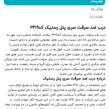
توضیحات
ویژگی ها
نظرات (0)
درب ضد سرقت سری پنل رستیک کد۲۴۱۹
درب ضد سرقت سری پنل رستیک کد۲۴۱۹ ساخت کارخانه
سبلان درب مهر
به
دلیل ساختاری که دارد نسبت به درب های معمولی مقاوم تر و دارای امنیت
بسیار بالاتری است. درب ضد سرقت از نظر ساختار کلی، قفل، لولا و جنس با
درب های معمولی متفاوت است. قفل ها در درب ضد سرقت بسیار تقویت
شده اند و تقریبا در صورت قفل شدن غیر قابل باز کردن هستند.
درب های ضد
سرقت
علاوه بر این که امنیت خانه را در برابر سرقت تامین می کنند باید ویژگی
های دیگری از قبیل آتش پاد بودن، عایقی برای گرما و سرما، رطوبت و صدا نیز
باشند.درب های ضد سرقت سبلان درب با دارا بودن یراق دو لایه از لحاظ امنیتی
از کیفیت بالاتری برخوردار می باشند.
درباره درب ضد سرقت سری پنل رستیک
این مجموعه در سال ۱۳۹۰ فعالیت خود را در راستای تهیه و توزیع انواع
درب
های ضدسرقت
، داخلی لوکس و ضدحریق، از کشور ترکیه با نام تجاری سبلان
درب آغاز نمود. همگام با سیاست های کلان کشور در راستای حمایت از تولید
ملی، این شرکت از سال ۱۳۹۱ تولید خود را در این زمینه آغاز نموده است. با
گذشت زمان و با محدود کردن وابستگی به کشورهای خارجی در حد واردات مواد