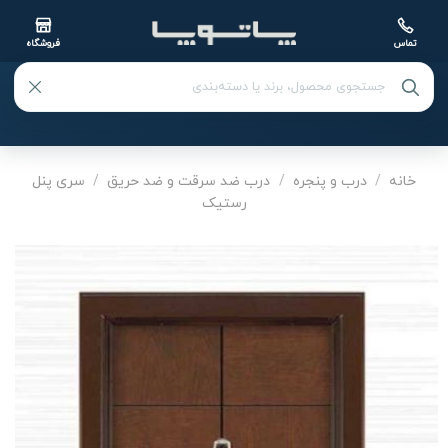
تماس
فروشگاه
Ski
t
خانه
/
درب و پنجره
/
درب ضد سرقت و ضد حریق
/
سری پنل
رستیک
conten