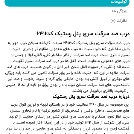
توضیحات
ویژگی ها
نظرات (0)
درب ضد سرقت سری پنل رستیک کد۲۴۱۲
درب ضد سرقت سری پنل رستیک کد۲۴۱۲ ساخت کارخانه
سبلان درب مهر
به
دلیل ساختاری که دارد نسبت به درب های معمولی مقاوم تر و دارای امنیت
بسیار بالاتری است. درب ضد سرقت از نظر ساختار کلی، قفل، لولا و جنس با
درب های معمولی متفاوت است. قفل ها در درب ضد سرقت بسیار تقویت
شده اند و تقریبا در صورت قفل شدن غیر قابل باز کردن هستند.
درب های ضد
سرقت
علاوه بر این که امنیت خانه را در برابر سرقت تامین می کنند باید ویژگی
های دیگری از قبیل آتش پاد بودن، عایقی برای گرما و سرما، رطوبت و صدا نیز
باشند.درب های ضد سرقت سبلان درب با دارا بودن یراق دو لایه از لحاظ امنیتی
از کیفیت بالاتری برخوردار می باشند.
درباره درب ضد سرقت سری پنل رستیک
این مجموعه در سال ۱۳۹۰ فعالیت خود را در راستای تهیه و توزیع انواع
درب
های ضدسرقت
، داخلی لوکس و ضدحریق، از کشور ترکیه با نام تجاری سبلان
درب آغاز نمود. همگام با سیاست های کلان کشور در راستای حمایت از تولید
ملی، این شرکت از سال ۱۳۹۱ تولید خود را در این زمینه آغاز نموده است. با
گذشت زمان و با محدود کردن وابستگی به کشورهای خارجی در حد واردات مواد