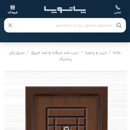
تماس
فروشگاه
Ski
t
خانه
/
درب و پنجره
/
درب ضد سرقت و ضد حریق
/
سری پنل
رستیک
conten