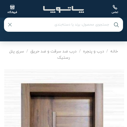
تماس
فروشگاه
Ski
t
خانه
/
درب و پنجره
/
درب ضد سرقت و ضد حریق
/
سری پنل
رستیک
conten