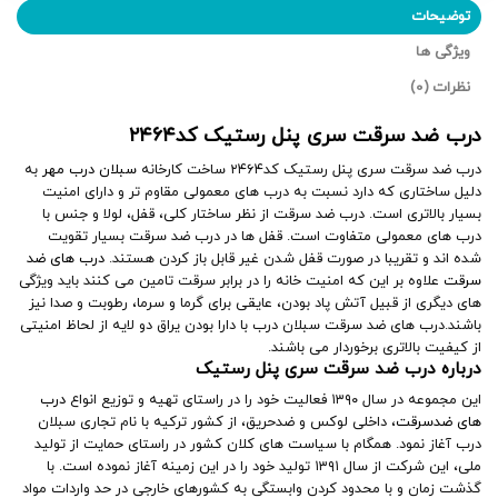
توضیحات
ویژگی ها
نظرات (0)
درب ضد سرقت سری پنل رستیک کد۲۴۶۴
درب ضد سرقت سری پنل رستیک کد۲۴۶۴ ساخت کارخانه
سبلان درب مهر
به
دلیل ساختاری که دارد نسبت به درب های معمولی مقاوم تر و دارای امنیت
بسیار بالاتری است. درب ضد سرقت از نظر ساختار کلی، قفل، لولا و جنس با
درب های معمولی متفاوت است. قفل ها در درب ضد سرقت بسیار تقویت
شده اند و تقریبا در صورت قفل شدن غیر قابل باز کردن هستند.
درب های ضد
سرقت
علاوه بر این که امنیت خانه را در برابر سرقت تامین می کنند باید ویژگی
های دیگری از قبیل آتش پاد بودن، عایقی برای گرما و سرما، رطوبت و صدا نیز
باشند.درب های ضد سرقت سبلان درب با دارا بودن یراق دو لایه از لحاظ امنیتی
از کیفیت بالاتری برخوردار می باشند.
درباره درب ضد سرقت سری پنل رستیک
این مجموعه در سال ۱۳۹۰ فعالیت خود را در راستای تهیه و توزیع انواع
درب
های ضدسرقت
، داخلی لوکس و ضدحریق، از کشور ترکیه با نام تجاری سبلان
درب آغاز نمود. همگام با سیاست های کلان کشور در راستای حمایت از تولید
ملی، این شرکت از سال ۱۳۹۱ تولید خود را در این زمینه آغاز نموده است. با
گذشت زمان و با محدود کردن وابستگی به کشورهای خارجی در حد واردات مواد