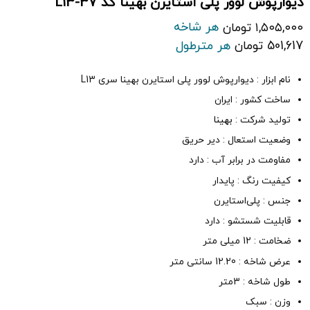
دیوارپوش لوور پلی استایرن بهینا کد L13-37
هر شاخه
۱,۵۰۵,۰۰۰
تومان
501,617 تومان
هر مترطول
نام ابزار : دیوارپوش لوور پلی استایرن بهینا سری L13
ساخت کشور : ایران
تولید شرکت :
بهینا
وضعیت استعال : دیر حریق
مفاومت در برابر آب : دارد
کیفیت رنگ : پایدار
جنس : پلی‌استایرن
قابلیت شستشو : دارد
ضخامت : 12 میلی متر
عرض شاخه : 12.20 سانتی متر
طول شاخه : 3متر
وزن : سبک