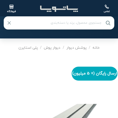
تماس
فروشگاه
Ski
t
خانه
/
پوشش دیوار
/
دیوار پوش
/
پلی استایرن
conten
ارسال رایگان (+ 5 میلیون)