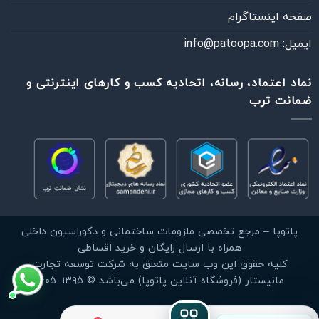
صفحه اینستاگرام
ایمیل: info@patoopa.com
نماد اعتماد، رسانه، اتحادیه کسب و کارهای اینترنتی و
ضمانت ترب
خودت انجام بده
فقط آموزش‌ها و راهنماهای DIY
چطوری می‌تونم کمکت کنم؟
پیام‌رسان دلخواهت رو انتخاب کن
آموزش نصب پارکت لمینت روی سرامیک، سنگ و موزاییک
مشاهده آموزش DIY
واتساپ
بله
پاتوپا – مرجع تخصصی ملزومات ساختمانی و دکوراسیون داخلی
پاسخ سریع
گفت‌وگوی مستقیم
آموزش انتخاب و نصب قرنیز؛ از خرید تا اجرای بی‌نقص
همراه با ارسال رایگان و خرید اقساطی
مشاهده آموزش DIY
کليه حقوق اين وب سايت متعلق به شرکت توسعه تجارت
ایتا
روبیکا
مانیستار (فروشگاه آنلاین پاتوپا) می‌باشد © ۱۳۹۵–۱۴۰۵
ارسال پیام
ارتباط با پاتوپا