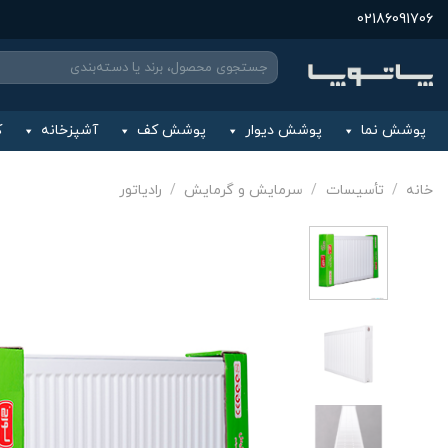
Ski
02186091706
t
جستجو
conten
برای:
پوشش نما
پوشش دیوار
پوشش کف
آشپزخانه
ک
خانه
/
تأسیسات
/
سرمایش و گرمایش
/
رادیاتور