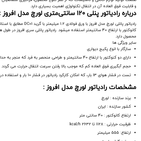
و قابلیت فوق العاده آن در انتقال تکنولوژی اهمیت بسیاری دارد.
درباره رادیاتور پنلی 120 سانتی‌متری لورچ مدل افروز :
رادیاتور پانلی لورچ مدل افروز با ورق فولادی 1.2 میلیمتر با گرید DC01 مطابق با استاندارد EN10130 و EN10131 و ارتفاع 55 سانتیمتر در خط تولید تمام اتوماتیک و جوشکاری یکنواخت و بدون عیب تولید میشوند. در ساخت
محصول دارد.
سایر ویژگی ها:
سازگار با انوع پکیج دیواری
دارای دو کنوکتور با ارتفاع 40 سانتیمتر و طراحی منحصر به فرد که منجر به حداکثر کارایی این رادیاتور پنلی در حرارت دهی نسبت به نمونه های داخلی و خارجی گردیده است.
حجم آبگیری فوق العاده کم که موجب بالا رفتن سرعت انتقال حرارت می گردد.
تست در فشار هوای 13 بار، که امکان کارکرد رادیاتور در فشار 10 بار و استفاده در ساختمان‌هایی تا 22 طبقه را ممکن می سازد.
مشخصات رادیاتور لورچ مدل افروز :
برند سازنده : لورچ
کشور سازنده : ایران
ارتفاع کانوکتور : 40 سانتی متر
ظرفیت حرارتی : 1128 تا kcal/h 2632
ارتفاع: 555 میلیمتر