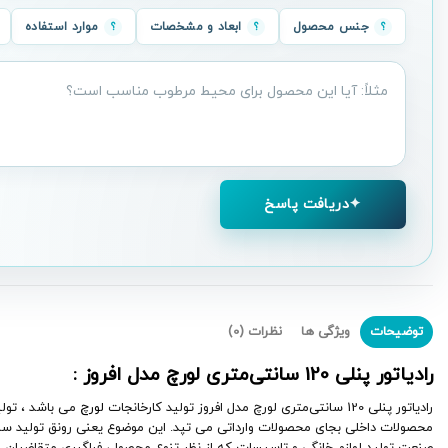
جنس محصول
ابعاد و مشخصات
موارد استفاده
سؤال
درباره
محصول
دریافت پاسخ
توضیحات
ویژگی ها
نظرات (0)
رادیاتور پنلی 120 سانتی‌متری لورچ مدل افروز :
رادیاتور پنلی 120 سانتی‌متری لورچ مدل افروز تولید کارخانجات
لورچ
می باشد ، تول
محصولات داخلی بجای محصولات وارداتی می تپد. این موضوع یعنی رونق تولید س
صنعت تولید لوازم خانگی و تاسیسات که از نظر تنوع محصول، فراگیری متقاضیان و 