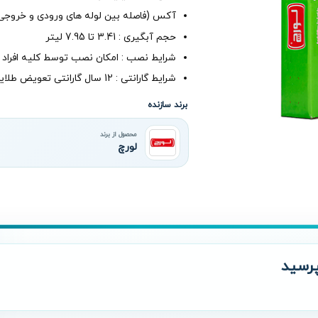
آکس (فاصله بین لوله های ورودی و خروجی) : 500 میلی
حجم آبگیری : 3.41 تا 7.95 لیتر
شرایط نصب : امکان نصب توسط کلیه افراد 
شرایط گارانتی : 12 سال گارانتی تعویض طلایی لورچ
برند سازنده
محصول از برند
لورچ
رسید