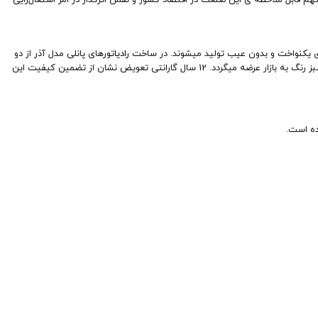
رادیاتور
های پانلی مدل آذر از دو
کانوکتور با ارتفاع 40 سانتیمتر استفاده میشود. رادیاتور پانلی سری افروز در طول های 60، 80، 100، 120، 140 و 160 سانتیمتر با راندمان و حرارت دهی بالا در بسته بندی سبز رنگ به بازار عرضه میگردد. 12 سال گارانتی تعویض نشان از تضمین کیفیت این