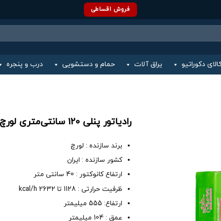
فروش اقساطی
الای دکوراتیو
یراق آلات
حمام و دستشویی
درب و پنجره
رادیاتور پنلی 120 سانتی‌متری لورچ مدل افروز
برند سازنده : لورچ
کشور سازنده : ایران
ارتفاع کانوکتور : 40 سانتی متر
ظرفیت حرارتی : 1128 تا kcal/h 2632
ارتفاع: 555 میلیمتر
عمق : 104 میلیمتر