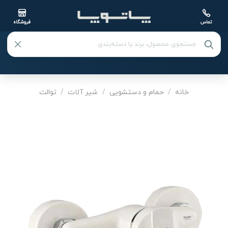
تماس
فروشگاه
Ski
t
خانه
/
حمام و دستشویی
/
شیر آلات
/
توالت
conten