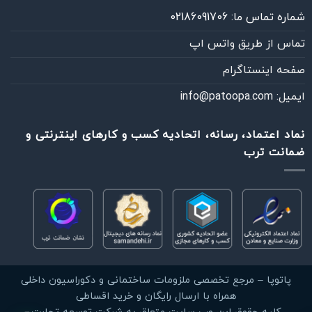
شماره تماس ما: 02186091706
تماس از طريق واتس اپ
صفحه اینستاگرام
ایمیل: info@patoopa.com
نماد اعتماد، رسانه، اتحادیه کسب و کارهای اینترنتی و
ضمانت ترب
خودت انجام بده
فقط آموزش‌ها و راهنماهای DIY
چطوری می‌تونم کمکت کنم؟
پیام‌رسان دلخواهت رو انتخاب کن
آموزش نصب پارکت لمینت روی سرامیک، سنگ و موزاییک
مشاهده آموزش DIY
واتساپ
بله
پاتوپا – مرجع تخصصی ملزومات ساختمانی و دکوراسیون داخلی
پاسخ سریع
گفت‌وگوی مستقیم
آموزش انتخاب و نصب قرنیز؛ از خرید تا اجرای بی‌نقص
همراه با ارسال رایگان و خرید اقساطی
مشاهده آموزش DIY