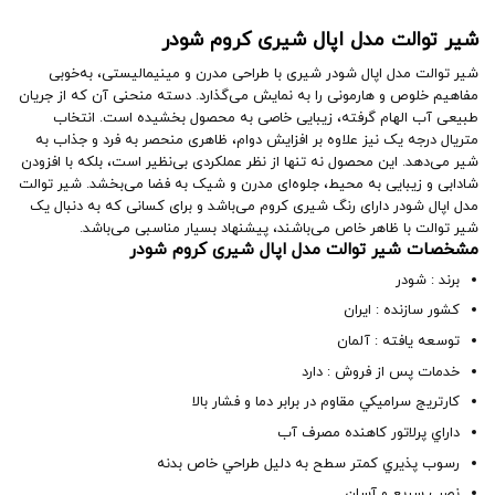
شیر توالت مدل اپال شیری کروم شودر
شیر توالت مدل اپال شودر شیری با طراحی مدرن و مینیمالیستی، به‌خوبی
مفاهیم خلوص و هارمونی را به نمایش می‌گذارد. دسته منحنی آن که از جریان
طبیعی آب الهام گرفته، زیبایی خاصی به محصول بخشیده است. انتخاب
متریال درجه یک نیز علاوه بر افزایش دوام، ظاهری منحصر به فرد و جذاب به
شیر می‌دهد. این محصول نه تنها از نظر عملکردی بی‌نظیر است، بلکه با افزودن
شادابی و زیبایی به محیط، جلوه‌ای مدرن و شیک به فضا می‌بخشد. شیر توالت
مدل اپال شودر دارای رنگ شیری کروم می‌باشد و برای کسانی که به دنبال یک
شیر توالت با ظاهر خاص می‌باشند، پیشنهاد بسیار مناسبی می‌باشد.
مشخصات شیر توالت مدل اپال شیری کروم شودر
برند : شودر
کشور سازنده : ایران
توسعه یافته : آلمان
خدمات پس از فروش : دارد
کارتريج سراميکي مقاوم در برابر دما و فشار بالا
داراي پرلاتور کاهنده مصرف آب
رسوب پذيري کمتر سطح به دليل طراحي خاص بدنه
​نصب سريع و آسان