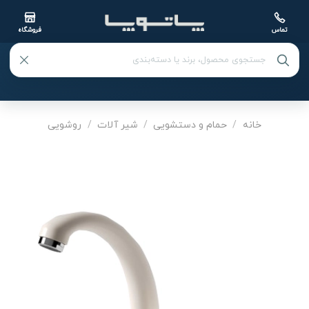
تماس
فروشگاه
Ski
t
خانه
/
حمام و دستشویی
/
شیر آلات
/
روشویی
conten