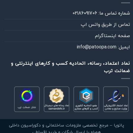
شماره تماس ما: 02186091706
تماس از طريق واتس اپ
صفحه اینستاگرام
ایمیل: info@patoopa.com
نماد اعتماد، رسانه، اتحادیه کسب و کارهای اینترنتی و
ضمانت ترب
خودت انجام بده
فقط آموزش‌ها و راهنماهای DIY
چطوری می‌تونم کمکت کنم؟
پیام‌رسان دلخواهت رو انتخاب کن
آموزش نصب پارکت لمینت روی سرامیک، سنگ و موزاییک
مشاهده آموزش DIY
واتساپ
بله
پاتوپا – مرجع تخصصی ملزومات ساختمانی و دکوراسیون داخلی
پاسخ سریع
گفت‌وگوی مستقیم
آموزش انتخاب و نصب قرنیز؛ از خرید تا اجرای بی‌نقص
همراه با ارسال رایگان و خرید اقساطی