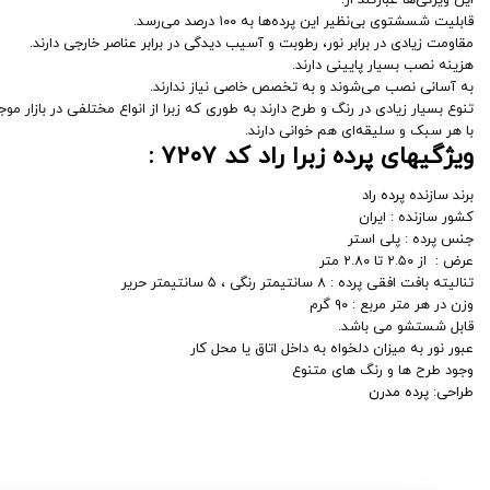
این ویژگی‌ها عبارتند از:
قابلیت شسشتوی بی‌نظیر این پرده‌ها به ۱۰۰ درصد می‌رسد.
مقاومت زیادی در برابر نور، رطوبت و آسیب دیدگی در برابر عناصر خارجی دارند.
هزینه نصب بسیار پایینی دارند.
به آسانی نصب می‌شوند و به تخصص خاصی نیاز ندارند.
تنوع بسیار زیادی در رنگ و طرح دارند به طوری که زبرا از انواع مختلفی در بازار مو
با هر سبک و سلیقه‌ای هم خوانی دارند.
ویژگیهای پرده زبرا راد کد
۷۲۰۷
:
برند سازنده
پرده راد
کشور سازنده : ایران
جنس پرده : پلی استر
عرض : از ۲.۵۰ تا ۲.۸۰ متر
تنالیته بافت افقی پرده : ۸ سانتیمتر رنگی ، ۵ سانتیمتر حریر
وزن در هر متر مربع : ۹۰ گرم
قابل شستشو می باشد.
عبور نور به میزان دلخواه به داخل اتاق یا محل کار
وجود طرح ها و رنگ های متنوع
طراحی:
پرده مدرن