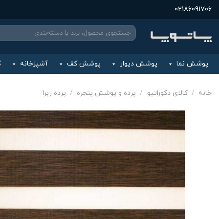
Ski
02186091706
t
جستجو
conten
برای:
پوشش نما
پوشش دیوار
پوشش کف
آشپزخانه
ک
خانه
/
کالای دکوراتیو
/
پرده و پوشش پنجره
/
پرده زبرا