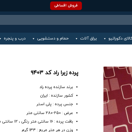
فروش اقساطی
الای دکوراتیو
یراق آلات
حمام و دستشویی
درب و پنجره
پرده زبرا راد کد ۹۴۰۳
برند سازنده
پرده راد
کشور سازنده : ایران
جنس پرده : پلی استر
عرض : ۲۵۰-۲۸۰ سانتی متر
بافت پرده : ۱۶ سانتی متر رنگی ، ۱۲ سانتی متر حریر
وزن در هر متر مربع : ۱۳۴ گرم