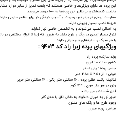
فراهم میکند.پرده زبرا شرکت راد از پارچه های پلی استر با کیفیت بالا و 
این پرده ها دارای ویژگی‌های خاصی هستند که باعث تمایز از سایر موارد مشابه 
قابلیت شسشتوی بی‌نظیر این پرده‌ها به ۱۰۰ درصد می‌رسد.
مقاومت زیادی در برابر نور، رطوبت و آسیب دیدگی در برابر عناصر خارجی دارند.
هزینه نصب بسیار پایینی دارند.
به آسانی نصب می‌شوند و به تخصص خاصی نیاز ندارند.
تنوع بسیار زیادی در رنگ و طرح دارند به طوری که زبرا از انواع مختلفی در با
با هر سبک و سلیقه‌ای هم خوانی دارند.
ویژگیهای پرده زبرا راد کد
۹۴۰۳
:
برند سازنده
پرده راد
کشور سازنده : ایران
جنس پرده : پلی استر
عرض : از ۲.۵۰ تا ۲.۸۰ متر
تنالیته بافت افقی پرده : ۱۶ سانتی متر رنگی ، ۱۲ سانتی متر حریر
وزن در هر متر مربع : ۱۳۴ گرم
قابل شستشو می باشد.
عبور نور به میزان دلخواه به داخل اتاق یا محل کار
وجود طرح ها و رنگ های متنوع
طراحی:
پرده مدرن