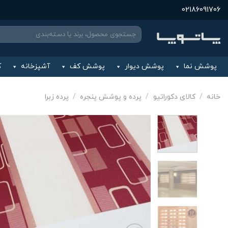
Ski
02186091706
t
جستجو
conten
برای:
پوشش نما
پوشش دیوار
پوشش کف
آشپزخانه
ک
خانه
/
کالای دکوراتیو
/
پرده و پوشش پنجره
/
پرده زبرا